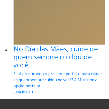
No Dia das Mães, cuide de
quem sempre cuidou de
você
Está procurando o presente perfeito para cuidar
de quem sempre cuidou de você? A Mult tem a
opção perfeita.
Leia mais +