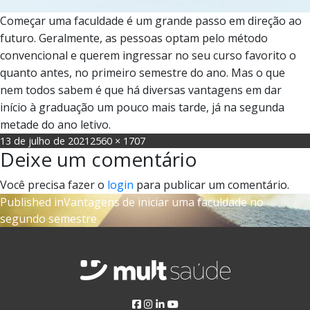
Começar uma faculdade é um grande passo em direção ao
futuro. Geralmente, as pessoas optam pelo método
convencional e querem ingressar no seu curso favorito o
quanto antes, no primeiro semestre do ano. Mas o que
nem todos sabem é que há diversas vantagens em dar
início à graduação um pouco mais tarde, já na segunda
metade do ano letivo.
Posted
Full
13 de julho de 2021
2560 × 1707
Deixe um comentário
on
size
Você precisa fazer o
login
para publicar um comentário.
Navegação
Published in
Vantagens de iniciar uma faculdade no
segundo semestre
de
Post