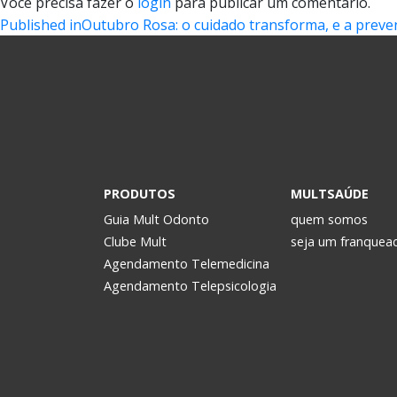
Você precisa fazer o
login
para publicar um comentário.
Navegação
Published in
Outubro Rosa: o cuidado transforma, e a preven
de
Post
PRODUTOS
MULTSAÚDE
Guia Mult Odonto
quem somos
Clube Mult
seja um franquea
Agendamento Telemedicina
Agendamento Telepsicologia