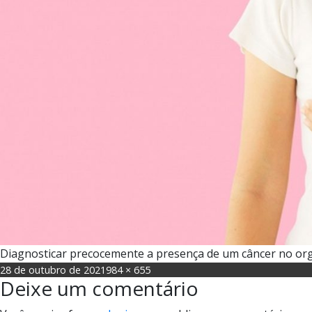
Diagnosticar precocemente a presença de um câncer no orga
Posted
Full
28 de outubro de 2021
984 × 655
Deixe um comentário
on
size