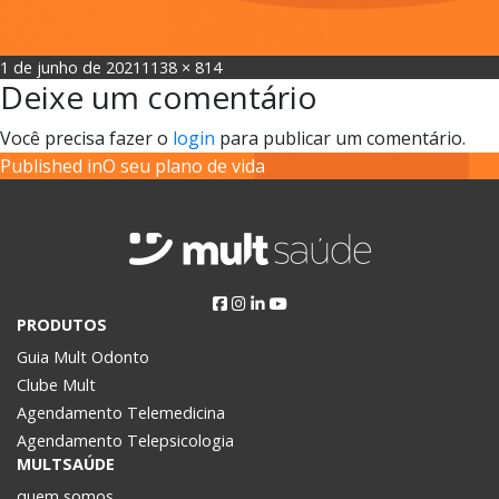
Posted
Full
1 de junho de 2021
1138 × 814
Deixe um comentário
on
size
Você precisa fazer o
login
para publicar um comentário.
Navegação
Published in
O seu plano de vida
de
Post
PRODUTOS
Guia Mult Odonto
Clube Mult
Agendamento Telemedicina
Agendamento Telepsicologia
MULTSAÚDE
quem somos