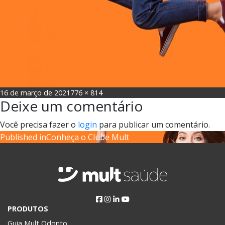
Posted
Full
16 de março de 2021
776 × 814
Deixe um comentário
on
size
Você precisa fazer o
login
para publicar um comentário.
Navegação
Published in
Conheça o Clube Mult
de
Post
PRODUTOS
Guia Mult Odonto