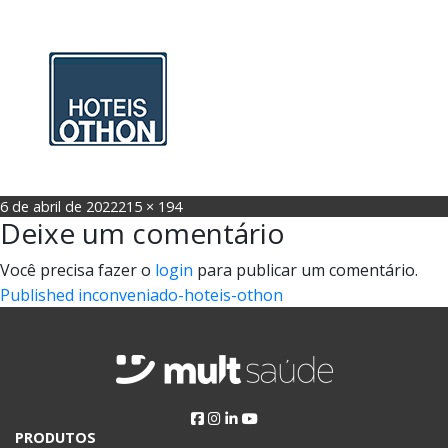
Posted
Full
6 de abril de 2022
215 × 194
Deixe um comentário
on
size
Você precisa fazer o
login
para publicar um comentário.
Navegação
Published in
conveniado-hoteis-othon
de
Post
PRODUTOS