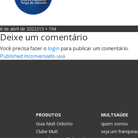
Posted
Full
6 de abril de 2022
215 × 194
Deixe um comentário
on
size
Você precisa fazer o
login
para publicar um comentário.
Navegação
Published in
conveniado-uva
de
Post
PRODUTOS
MULTSAÚDE
Guia Mult Odonto
quem somos
Clube Mult
seja um franquea