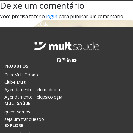
Deixe um comentário
on
size
Você precisa fazer o
login
para publicar um comentário.
Navegação
Published in
Ana Lúcia
de
Post
PRODUTOS
Guia Mult Odonto
Clube Mult
Agendamento Telemedicina
Agendamento Telepsicologia
MULTSAÚDE
quem somos
seja um franqueado
EXPLORE