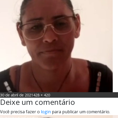
Posted
Full
30 de abril de 2021
428 × 420
Deixe um comentário
on
size
Você precisa fazer o
login
para publicar um comentário.