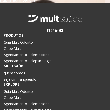
Navegação
Published in
Sandra
de
Post
PRODUTOS
Guia Mult Odonto
Clube Mult
Agendamento Telemedicina
Agendamento Telepsicologia
MULTSAÚDE
quem somos
seja um franqueado
EXPLORE
Guia Mult Odonto
Clube Mult
Agendamento Telemedicina
Agendamento Telepsicologia