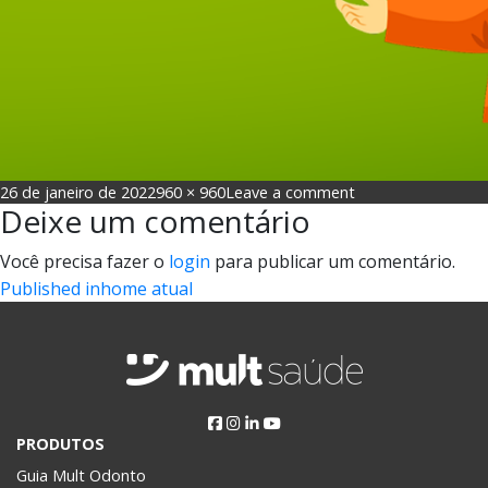
Posted
Full
on
26 de janeiro de 2022
960 × 960
Leave a comment
Deixe um comentário
on
size
Funeral
com
Você precisa fazer o
login
para publicar um comentário.
Seguro
Navegação
Published in
home atual
de
Post
PRODUTOS
Guia Mult Odonto