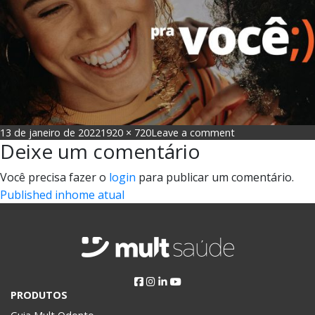
Posted
Full
on
13 de janeiro de 2022
1920 × 720
Leave a comment
Deixe um comentário
on
size
nbanner
Você precisa fazer o
login
para publicar um comentário.
Navegação
Published in
home atual
de
Post
PRODUTOS