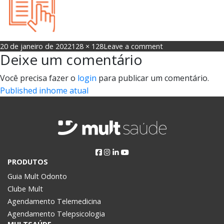
Posted
Full
on
20 de janeiro de 2022
128 × 128
Leave a comment
Deixe um comentário
on
size
s2
Você precisa fazer o
login
para publicar um comentário.
Navegação
Published in
home atual
de
Post
PRODUTOS
Guia Mult Odonto
Clube Mult
Agendamento Telemedicina
Agendamento Telepsicologia