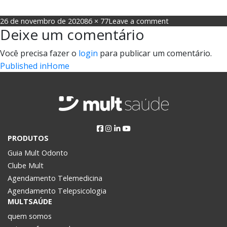
Posted
Full
on
26 de novembro de 2020
86 × 77
Leave a comment
Deixe um comentário
on
size
icon-
praia
Você precisa fazer o
login
para publicar um comentário.
Navegação
Published in
Home
de
Post
PRODUTOS
Guia Mult Odonto
Clube Mult
Agendamento Telemedicina
Agendamento Telepsicologia
MULTSAÚDE
quem somos