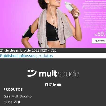
Posted
Full
21 de dezembro de 2022
1920 × 720
Navegação
on
size
Published in
Nossos produtos
de
Post
PRODUTOS
Guia Mult Odonto
Clube Mult