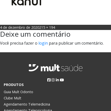
Posted
Full
4 de dezembro de 2020
215 × 194
Deixe um comentário
on
size
Você precisa fazer o
login
para publicar um comentário.
Navegação
Published in
Kanui
de
Post
PRODUTOS
Guia Mult Odonto
Clube Mult
Agendamento Telemedicina
Agendamento Telepsicologia