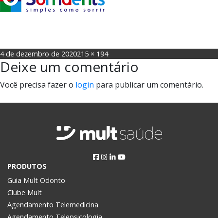
Posted
Full
4 de dezembro de 2020
215 × 194
Deixe um comentário
on
size
Você precisa fazer o
login
para publicar um comentário.
Navegação
Published in
Sorridents
de
Post
PRODUTOS
Guia Mult Odonto
Clube Mult
Agendamento Telemedicina
Agendamento Telepsicologia