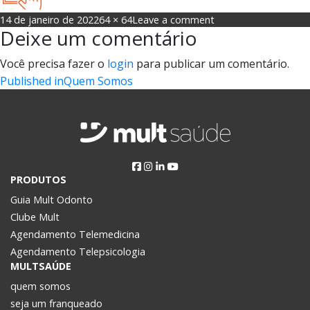
Posted
Full
on
14 de janeiro de 2022
64 × 64
Leave a comment
Deixe um comentário
on
size
s2
Você precisa fazer o
login
para publicar um comentário.
Navegação
Published in
Quem Somos
de
Post
PRODUTOS
Guia Mult Odonto
Clube Mult
Agendamento Telemedicina
Agendamento Telepsicologia
MULTSAÚDE
quem somos
seja um franqueado