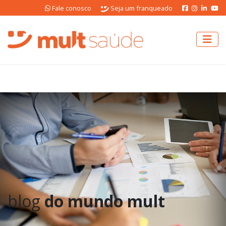
Fale conosco
Seja um franqueado
blog
do mundo mult