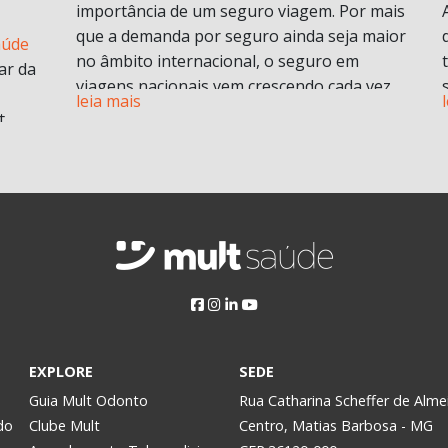
importância de um seguro viagem. Por mais
que a demanda por seguro ainda seja maior
aúde
no âmbito internacional, o seguro em
ar da
viagens nacionais vem crescendo cada vez
leia mais
mais por procura de informações.
t
Vamos entender em o que consiste em um
plano de seguro viagens e seus benefícios e
principais diferenciais.
ABF
O que é seguro viagem?
i
Esse modelo de seguro normalmente cobre
 no
problemas pessoais durante uma viagem.
Isso engloba despesas médicas e
odontológicas de urgência e emergência,
assistência Pet
, Seguro de vida e ou seguro
a
EXPLORE
SEDE
saúde e assistência morte, bem como
Assim,
Guia Mult Odonto
Rua Catharina Scheffer de Alme
contratempos com a própria viagem.
do
Clube Mult
Centro, Matias Barbosa - MG
Pode ser contratado para viagens nacionais
y.