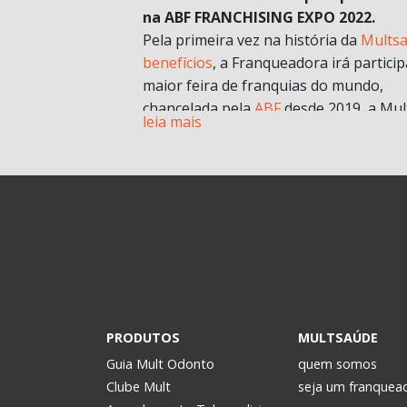
na ABF FRANCHISING EXPO 2022.
Pela primeira vez na história da
Mults
benefícios
, a Franqueadora irá particip
maior feira de franquias do mundo,
chancelada pela
ABF
desde 2019, a Mul
leia mais
chegará com muitas novidades e
oportunidades de negócios.
A grande aposta da Mult para a Feira 
esse ano, é o nosso novo modelo de
franquia in company
. Com foco no mult
franqueado ou multi empreendedores
geral.
Durante a pandemia e estruturando
possibilidades para depois, uma das
estratégias para estar mais próxima d
PRODUTOS
MULTSAÚDE
realidade dos potenciais investidores. 
Guia Mult Odonto
quem somos
passou a oferecer os formatos de
Clube Mult
seja um franquea
microfranquia e de
franquia in compan