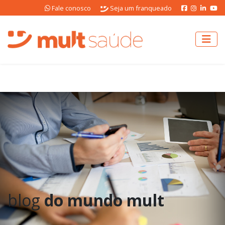
Fale conosco
Seja um franqueado
blog
do mundo mult