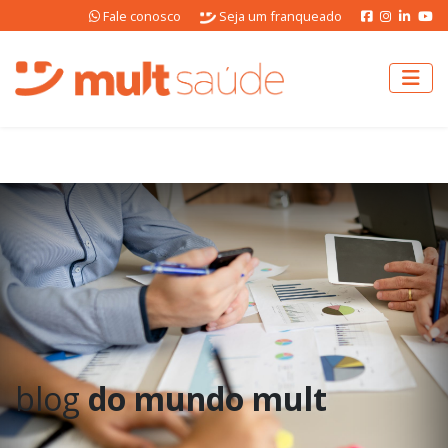
Fale conosco
Seja um franqueado
blog
do mundo mult