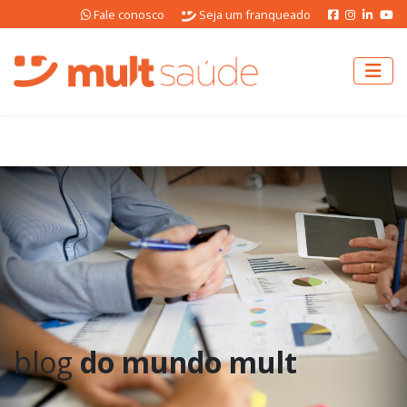
Fale conosco
Seja um franqueado
blog
do mundo mult