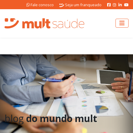
Fale conosco
Seja um franqueado
blog
do mundo mult