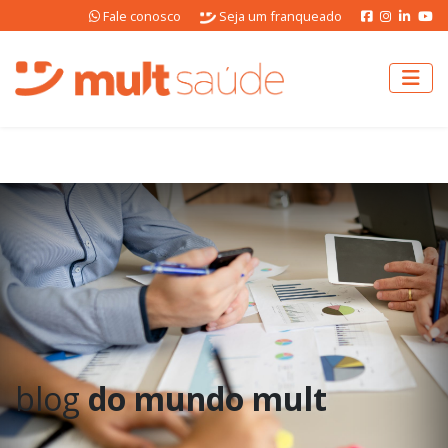
Fale conosco
Seja um franqueado
blog
do mundo mult