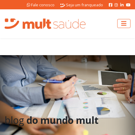
Fale conosco
Seja um franqueado
blog
do mundo mult