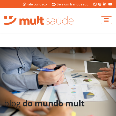
Fale conosco
Seja um franqueado
blog
do mundo mult