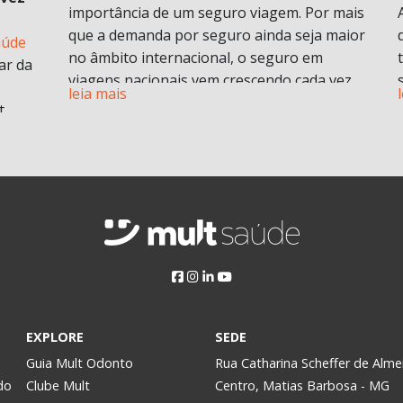
importância de um seguro viagem. Por mais
que a demanda por seguro ainda seja maior
aúde
no âmbito internacional, o seguro em
ar da
viagens nacionais vem crescendo cada vez
leia mais
mais por procura de informações.
t
Vamos entender em o que consiste em um
plano de seguro viagens e seus benefícios e
principais diferenciais.
ABF
O que é seguro viagem?
i
Esse modelo de seguro normalmente cobre
 no
problemas pessoais durante uma viagem.
Isso engloba despesas médicas e
odontológicas de urgência e emergência,
assistência Pet
, Seguro de vida e ou seguro
a
EXPLORE
SEDE
saúde e assistência morte, bem como
Assim,
Guia Mult Odonto
Rua Catharina Scheffer de Alme
contratempos com a própria viagem.
do
Clube Mult
Centro, Matias Barbosa - MG
Pode ser contratado para viagens nacionais
y.