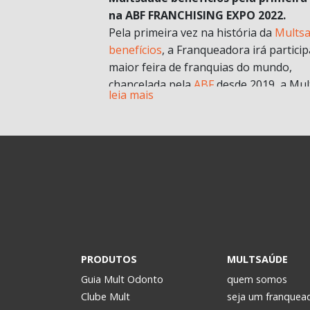
na ABF FRANCHISING EXPO 2022.
Pela primeira vez na história da
Mults
benefícios
, a Franqueadora irá particip
maior feira de franquias do mundo,
chancelada pela
ABF
desde 2019, a Mul
leia mais
chegará com muitas novidades e
oportunidades de negócios.
A grande aposta da Mult para a Feira 
esse ano, é o nosso novo modelo de
franquia in company
. Com foco no mult
franqueado ou multi empreendedores
geral.
Durante a pandemia e estruturando
possibilidades para depois, uma das
estratégias para estar mais próxima d
PRODUTOS
MULTSAÚDE
realidade dos potenciais investidores. 
Guia Mult Odonto
quem somos
passou a oferecer os formatos de
Clube Mult
seja um franquea
microfranquia e de
franquia in compan