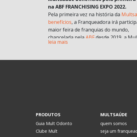
na ABF FRANCHISING EXPO 2022.
Pela primeira vez na história da
Mults
benefícios
, a Franqueadora irá particip
maior feira de franquias do mundo,
chancelada pela
ABF
desde 2019, a Mul
leia mais
chegará com muitas novidades e
oportunidades de negócios.
A grande aposta da Mult para a Feira 
esse ano, é o nosso novo modelo de
franquia in company
. Com foco no mult
franqueado ou multi empreendedores
geral.
Durante a pandemia e estruturando
possibilidades para depois, uma das
estratégias para estar mais próxima d
PRODUTOS
MULTSAÚDE
realidade dos potenciais investidores. 
Guia Mult Odonto
quem somos
passou a oferecer os formatos de
Clube Mult
seja um franquea
microfranquia e de
franquia in compan