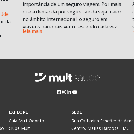
importância de um seguro viagem. Por mais
que a demanda por seguro ainda seja maior
aúde
no âmbito internacional, o seguro em
ar da
viagens nacionais vem crescendo cada vez
leia mais
mais por procura de informações.
t
Vamos entender em o que consiste em um
plano de seguro viagens e seus benefícios e
principais diferenciais.
ABF
O que é seguro viagem?
i
Esse modelo de seguro normalmente cobre
 no
problemas pessoais durante uma viagem.
Isso engloba despesas médicas e
odontológicas de urgência e emergência,
assistência Pet
, Seguro de vida e ou seguro
a
EXPLORE
SEDE
saúde e assistência morte, bem como
Assim,
Guia Mult Odonto
Rua Catharina Scheffer de Alme
contratempos com a própria viagem.
do
Clube Mult
Centro, Matias Barbosa - MG
Pode ser contratado para viagens nacionais
y.