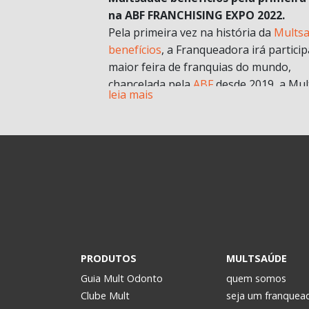
na ABF FRANCHISING EXPO 2022.
Pela primeira vez na história da
Mults
benefícios
, a Franqueadora irá particip
maior feira de franquias do mundo,
chancelada pela
ABF
desde 2019, a Mul
leia mais
chegará com muitas novidades e
oportunidades de negócios.
A grande aposta da Mult para a Feira 
esse ano, é o nosso novo modelo de
franquia in company
. Com foco no mult
franqueado ou multi empreendedores
geral.
Durante a pandemia e estruturando
possibilidades para depois, uma das
estratégias para estar mais próxima d
PRODUTOS
MULTSAÚDE
realidade dos potenciais investidores. 
Guia Mult Odonto
quem somos
passou a oferecer os formatos de
Clube Mult
seja um franquea
microfranquia e de
franquia in compan