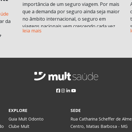
importância de um seguro viagem. Por mais
que a demanda por seguro ainda seja maior
aúde
no âmbito internacional, o seguro em
ar da
viagens nacionais vem crescendo cada vez
leia mais
mais por procura de informações.
t
Vamos entender em o que consiste em um
plano de seguro viagens e seus benefícios e
principais diferenciais.
ABF
O que é seguro viagem?
i
Esse modelo de seguro normalmente cobre
 no
problemas pessoais durante uma viagem.
Isso engloba despesas médicas e
odontológicas de urgência e emergência,
assistência Pet
, Seguro de vida e ou seguro
a
EXPLORE
SEDE
saúde e assistência morte, bem como
Assim,
Guia Mult Odonto
Rua Catharina Scheffer de Alme
contratempos com a própria viagem.
do
Clube Mult
Centro, Matias Barbosa - MG
Pode ser contratado para viagens nacionais
y.