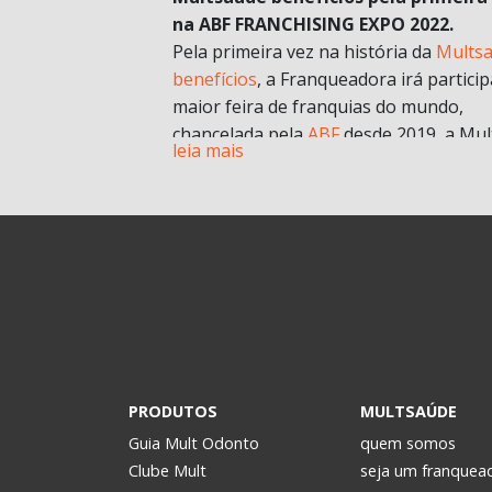
na ABF FRANCHISING EXPO 2022.
Pela primeira vez na história da
Mults
benefícios
, a Franqueadora irá particip
maior feira de franquias do mundo,
chancelada pela
ABF
desde 2019, a Mul
leia mais
chegará com muitas novidades e
oportunidades de negócios.
A grande aposta da Mult para a Feira 
esse ano, é o nosso novo modelo de
franquia in company
. Com foco no mult
franqueado ou multi empreendedores
geral.
Durante a pandemia e estruturando
possibilidades para depois, uma das
estratégias para estar mais próxima d
PRODUTOS
MULTSAÚDE
realidade dos potenciais investidores. 
Guia Mult Odonto
quem somos
passou a oferecer os formatos de
Clube Mult
seja um franquea
microfranquia e de
franquia in compan