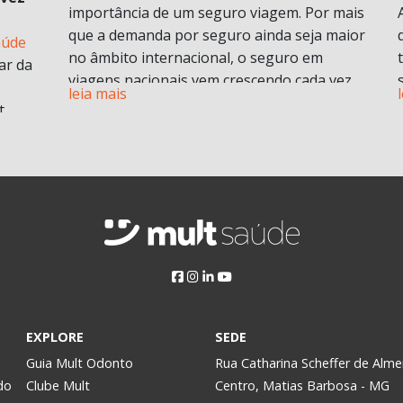
importância de um seguro viagem. Por mais
que a demanda por seguro ainda seja maior
aúde
no âmbito internacional, o seguro em
ar da
viagens nacionais vem crescendo cada vez
leia mais
mais por procura de informações.
t
Vamos entender em o que consiste em um
plano de seguro viagens e seus benefícios e
principais diferenciais.
ABF
O que é seguro viagem?
i
Esse modelo de seguro normalmente cobre
 no
problemas pessoais durante uma viagem.
Isso engloba despesas médicas e
odontológicas de urgência e emergência,
assistência Pet
, Seguro de vida e ou seguro
a
EXPLORE
SEDE
saúde e assistência morte, bem como
Assim,
Guia Mult Odonto
Rua Catharina Scheffer de Alme
contratempos com a própria viagem.
do
Clube Mult
Centro, Matias Barbosa - MG
Pode ser contratado para viagens nacionais
y.