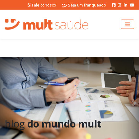
Fale conosco
Seja um franqueado
blog
do mundo mult