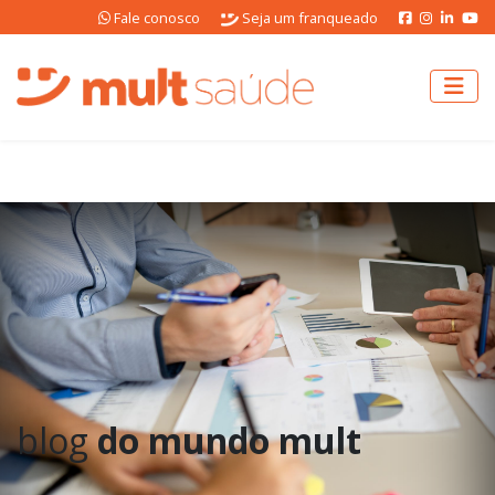
Fale conosco
Seja um franqueado
blog
do mundo mult