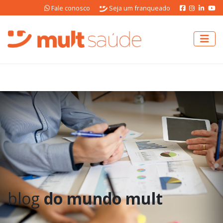
Fale conosco
Seja um franqueado
blog
do mundo mult