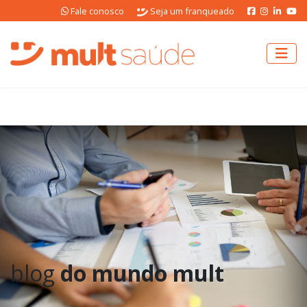
Fale conosco
Seja um franqueado
blog
do mundo mult