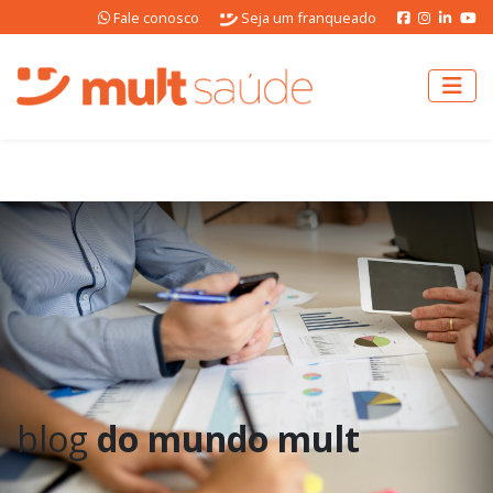
Fale conosco
Seja um franqueado
blog
do mundo mult