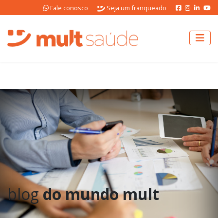
Fale conosco
Seja um franqueado
blog
do mundo mult