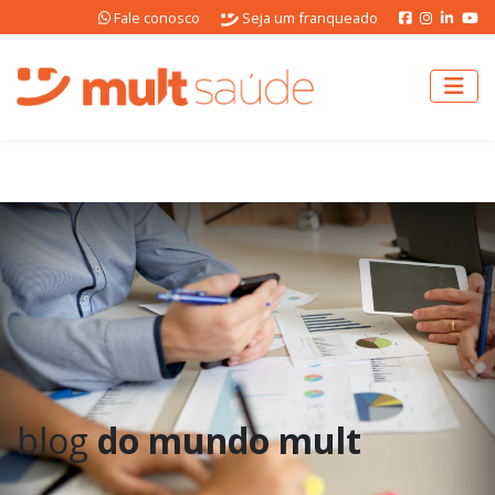
Fale conosco
Seja um franqueado
blog
do mundo mult