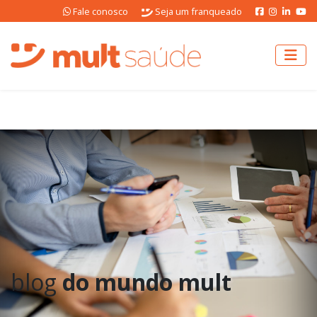
Fale conosco
Seja um franqueado
blog
do mundo mult