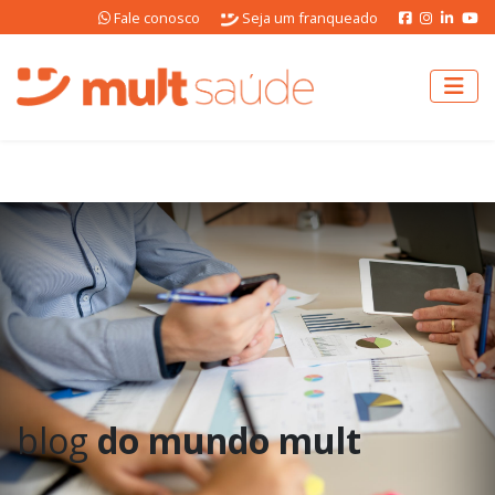
Fale conosco
Seja um franqueado
blog
do mundo mult