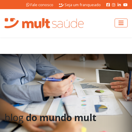
Fale conosco
Seja um franqueado
blog
do mundo mult