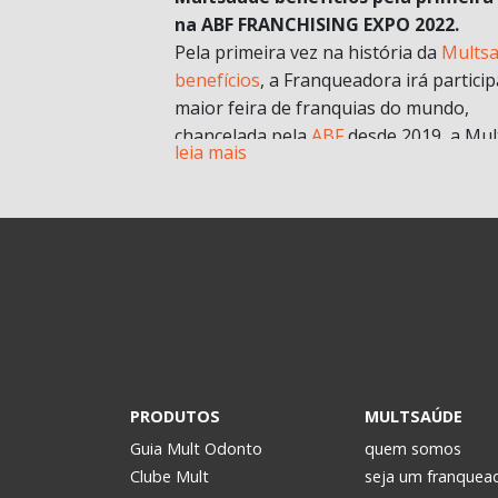
na ABF FRANCHISING EXPO 2022.
Pela primeira vez na história da
Mults
benefícios
, a Franqueadora irá particip
maior feira de franquias do mundo,
chancelada pela
ABF
desde 2019, a Mul
leia mais
chegará com muitas novidades e
oportunidades de negócios.
A grande aposta da Mult para a Feira 
esse ano, é o nosso novo modelo de
franquia in company
. Com foco no mult
franqueado ou multi empreendedores
geral.
Durante a pandemia e estruturando
possibilidades para depois, uma das
estratégias para estar mais próxima d
PRODUTOS
MULTSAÚDE
realidade dos potenciais investidores. 
Guia Mult Odonto
quem somos
passou a oferecer os formatos de
Clube Mult
seja um franquea
microfranquia e de
franquia in compan