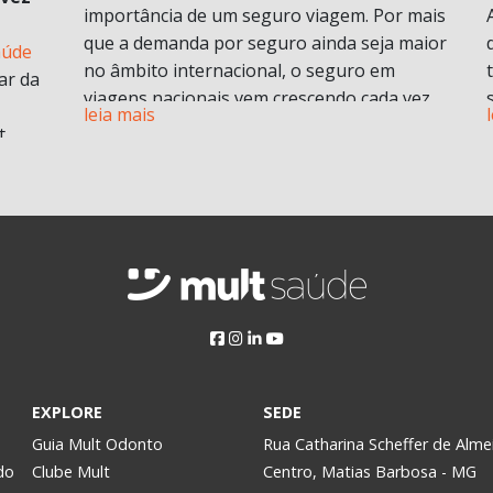
importância de um seguro viagem. Por mais
que a demanda por seguro ainda seja maior
aúde
no âmbito internacional, o seguro em
ar da
viagens nacionais vem crescendo cada vez
leia mais
mais por procura de informações.
t
Vamos entender em o que consiste em um
plano de seguro viagens e seus benefícios e
principais diferenciais.
ABF
O que é seguro viagem?
i
Esse modelo de seguro normalmente cobre
 no
problemas pessoais durante uma viagem.
Isso engloba despesas médicas e
odontológicas de urgência e emergência,
assistência Pet
, Seguro de vida e ou seguro
a
EXPLORE
SEDE
saúde e assistência morte, bem como
Assim,
Guia Mult Odonto
Rua Catharina Scheffer de Alme
contratempos com a própria viagem.
do
Clube Mult
Centro, Matias Barbosa - MG
Pode ser contratado para viagens nacionais
y.