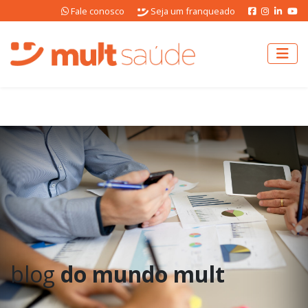
Fale conosco
Seja um franqueado
blog
do mundo mult