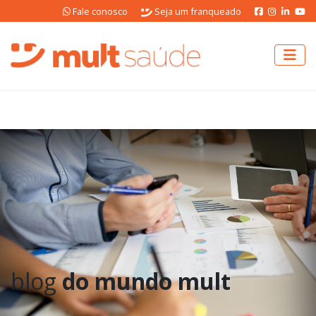
Fale conosco
Seja um franqueado
blog
do mundo mult