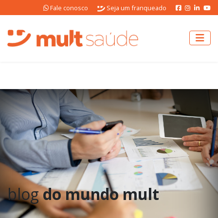
Fale conosco
Seja um franqueado
blog
do mundo mult