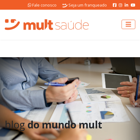
Fale conosco
Seja um franqueado
blog
do mundo mult