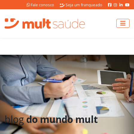
Fale conosco
Seja um franqueado
blog
do mundo mult