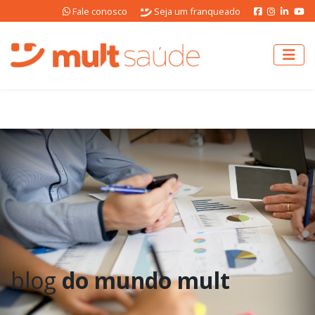
Fale conosco
Seja um franqueado
blog
do mundo mult