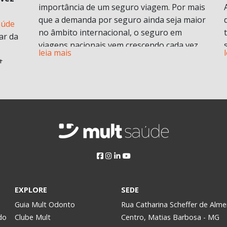
importância de um seguro viagem. Por mais
que a demanda por seguro ainda seja maior
aúde
no âmbito internacional, o seguro em
ar da
viagens nacionais vem crescendo cada vez
leia mais
mais por procura de informações.
t
Vamos entender em o que consiste em um
plano de seguro viagens e seus benefícios e
principais diferenciais.
ABF
O que é seguro viagem?
i
Esse modelo de seguro normalmente cobre
 no
problemas pessoais durante uma viagem.
Isso engloba despesas médicas e
odontológicas de urgência e emergência,
assistência Pet
, Seguro de vida e ou seguro
a
EXPLORE
SEDE
saúde e assistência morte, bem como
Assim,
Guia Mult Odonto
Rua Catharina Scheffer de Alme
contratempos com a própria viagem.
do
Clube Mult
Centro, Matias Barbosa - MG
Pode ser contratado para viagens nacionais
y.