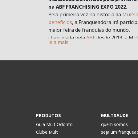
na ABF FRANCHISING EXPO 2022.
Pela primeira vez na história da
Mults
benefícios
, a Franqueadora irá particip
maior feira de franquias do mundo,
chancelada pela
ABF
desde 2019, a Mul
leia mais
chegará com muitas novidades e
oportunidades de negócios.
A grande aposta da Mult para a Feira 
esse ano, é o nosso novo modelo de
franquia in company
. Com foco no mult
franqueado ou multi empreendedores
geral.
Durante a pandemia e estruturando
possibilidades para depois, uma das
estratégias para estar mais próxima d
PRODUTOS
MULTSAÚDE
realidade dos potenciais investidores. 
Guia Mult Odonto
quem somos
passou a oferecer os formatos de
Clube Mult
seja um franquea
microfranquia e de
franquia in compan