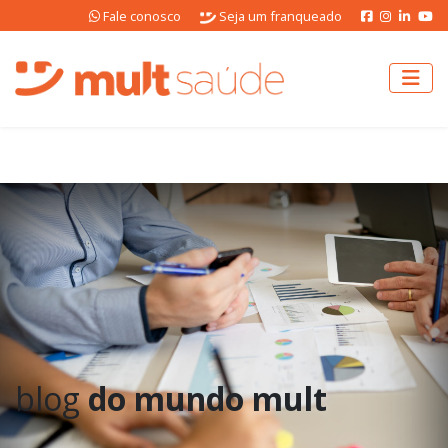
Fale conosco
Seja um franqueado
blog
do mundo mult