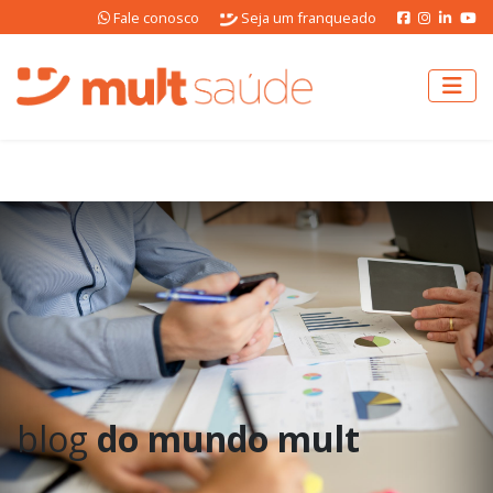
Fale conosco
Seja um franqueado
blog
do mundo mult